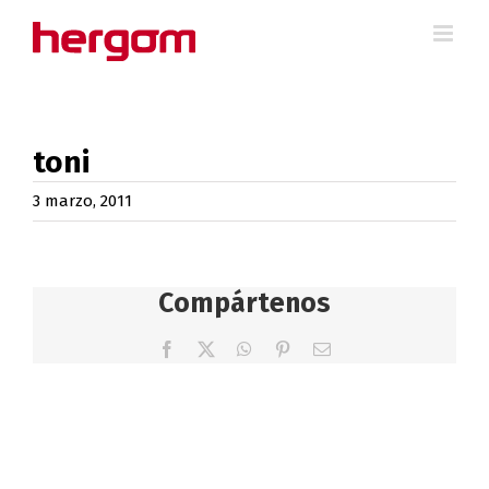
Saltar
al
contenido
toni
3 marzo, 2011
Compártenos
Facebook
X
WhatsApp
Pinterest
Correo
electrónico