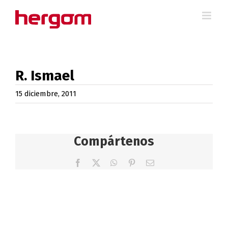
Saltar
al
contenido
R. Ismael
15 diciembre, 2011
Compártenos
Facebook
X
WhatsApp
Pinterest
Correo
electrónico