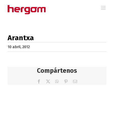
Saltar
al
contenido
Arantxa
10 abril, 2012
Compártenos
Facebook
X
WhatsApp
Pinterest
Correo
electrónico