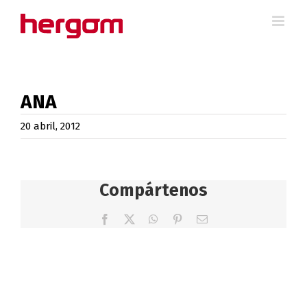
Saltar
al
contenido
ANA
20 abril, 2012
Compártenos
Facebook
X
WhatsApp
Pinterest
Correo
electrónico