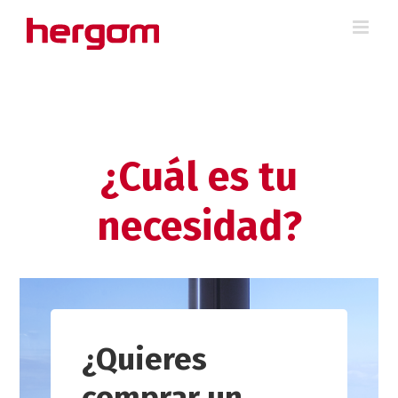
Saltar
al
contenido
¿Cuál es tu
necesidad?
¿Quieres
comprar un