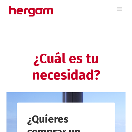
Saltar
al
contenido
¿Cuál es tu
necesidad?
¿Quieres
comprar un