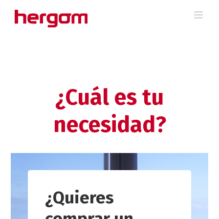
Saltar
al
contenido
¿Cuál es tu
necesidad?
¿Quieres
comprar un