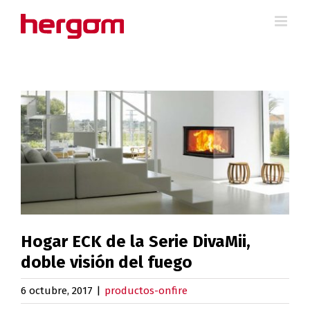
Saltar
al
contenido
Ver
imagen
más
grande
Hogar ECK de la Serie DivaMii,
doble visión del fuego
6 octubre, 2017
|
productos-onfire