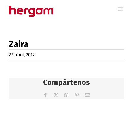
Saltar
al
contenido
Zaira
27 abril, 2012
Compártenos
Facebook
X
WhatsApp
Pinterest
Correo
electrónico