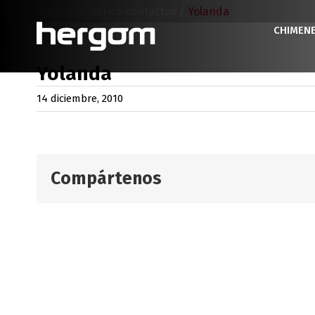
Saltar
Inicio
/
Historico contactos
/
Yolanda
al
CHIMEN
contenido
Yolanda
14 diciembre, 2010
Compártenos