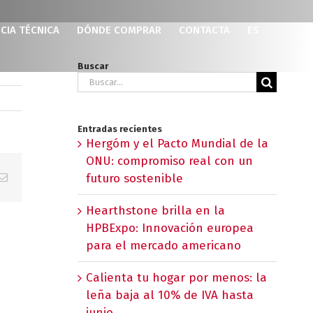
CIA TÉCNICA
DÓNDE COMPRAR
CONTACTA
ES
Buscar
Buscar:
Entradas recientes
Hergóm y el Pacto Mundial de la
ONU: compromiso real con un
p
erest
Correo
futuro sostenible
electrónico
Hearthstone brilla en la
HPBExpo: Innovación europea
para el mercado americano
Calienta tu hogar por menos: la
leña baja al 10% de IVA hasta
junio