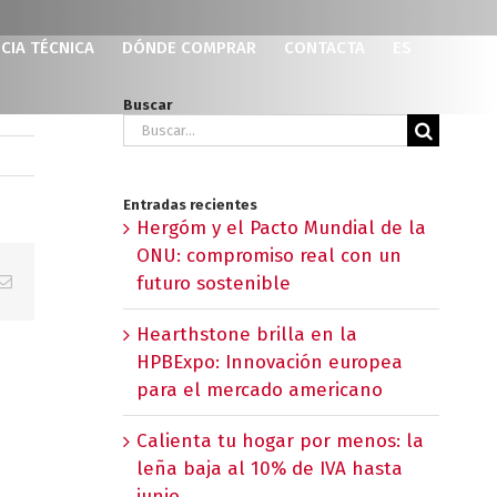
CIA TÉCNICA
DÓNDE COMPRAR
CONTACTA
ES
Buscar
Buscar:
Entradas recientes
Hergóm y el Pacto Mundial de la
ONU: compromiso real con un
p
erest
Correo
futuro sostenible
electrónico
Hearthstone brilla en la
HPBExpo: Innovación europea
para el mercado americano
Calienta tu hogar por menos: la
leña baja al 10% de IVA hasta
junio