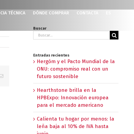
CIA TÉCNICA
DÓNDE COMPRAR
CONTACTA
ES
Buscar
Buscar:
Entradas recientes
Hergóm y el Pacto Mundial de la
ONU: compromiso real con un
p
erest
Correo
futuro sostenible
electrónico
Hearthstone brilla en la
HPBExpo: Innovación europea
para el mercado americano
Calienta tu hogar por menos: la
leña baja al 10% de IVA hasta
junio