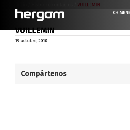
Saltar
Inicio
/
Historico contactos
/
VUILLEMIN
al
CHIMEN
contenido
VUILLEMIN
19 octubre, 2010
Compártenos