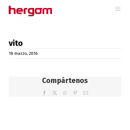
Saltar
al
contenido
vito
18 marzo, 2016
Compártenos
Facebook
X
WhatsApp
Pinterest
Correo
electrónico