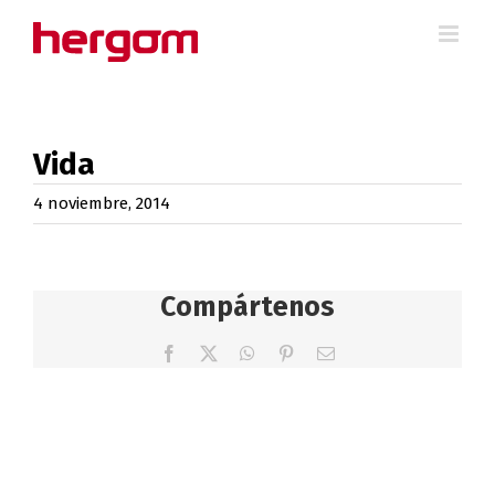
Saltar
al
contenido
Vida
4 noviembre, 2014
Compártenos
Facebook
X
WhatsApp
Pinterest
Correo
electrónico