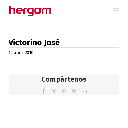
Saltar
al
contenido
Victorino José
12 abril, 2010
Compártenos
Facebook
X
WhatsApp
Pinterest
Correo
electrónico