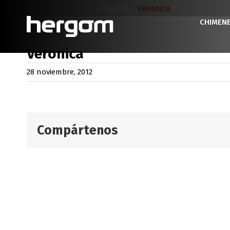
Saltar
Inicio
/
Historico contactos
/
Veronica
al
CHIMEN
contenido
Veronica
28 noviembre, 2012
Compártenos