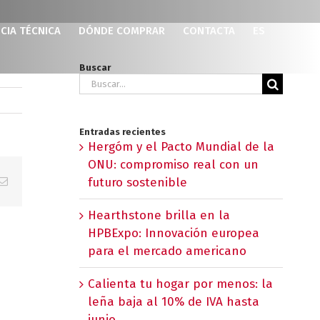
CIA TÉCNICA
DÓNDE COMPRAR
CONTACTA
ES
Buscar
Buscar:
Entradas recientes
Hergóm y el Pacto Mundial de la
ONU: compromiso real con un
p
erest
Correo
futuro sostenible
electrónico
Hearthstone brilla en la
HPBExpo: Innovación europea
para el mercado americano
Calienta tu hogar por menos: la
leña baja al 10% de IVA hasta
junio