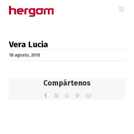
Saltar
al
contenido
Vera Lucia
18 agosto, 2010
Compártenos
Facebook
X
WhatsApp
Pinterest
Correo
electrónico