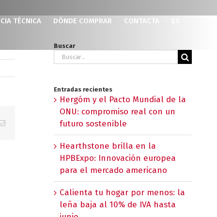
CIA TÉCNICA
DÓNDE COMPRAR
CONTACTA
ES
Buscar
Buscar:
Entradas recientes
Hergóm y el Pacto Mundial de la
ONU: compromiso real con un
p
erest
Correo
futuro sostenible
electrónico
Hearthstone brilla en la
HPBExpo: Innovación europea
para el mercado americano
Calienta tu hogar por menos: la
leña baja al 10% de IVA hasta
junio