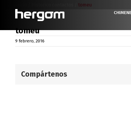
Saltar
Inicio
/
Historico contactos
/
tomeu
al
CHIMEN
contenido
tomeu
9 febrero, 2016
Compártenos