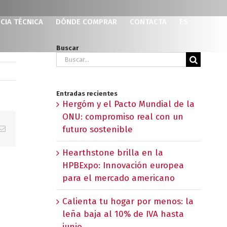
CIA TÉCNICA
DÓNDE COMPRAR
CONTACTA
ES
Buscar
Buscar:
Entradas recientes
Hergóm y el Pacto Mundial de la
ONU: compromiso real con un
p
erest
Correo
futuro sostenible
electrónico
Hearthstone brilla en la
HPBExpo: Innovación europea
para el mercado americano
Calienta tu hogar por menos: la
leña baja al 10% de IVA hasta
junio