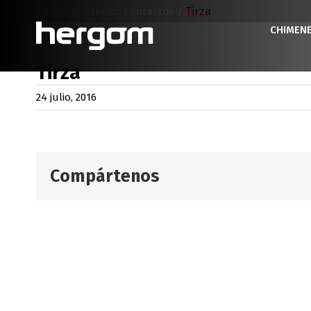
Saltar
Inicio
/
Historico contactos
/
Tirza
al
CHIMEN
contenido
Tirza
24 julio, 2016
Compártenos