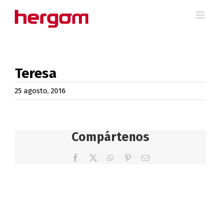
Saltar
al
contenido
Teresa
25 agosto, 2016
Compártenos
Facebook
X
WhatsApp
Pinterest
Correo
electrónico