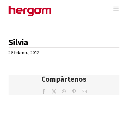
Saltar
al
contenido
Silvia
29 febrero, 2012
Compártenos
Facebook
X
WhatsApp
Pinterest
Correo
electrónico