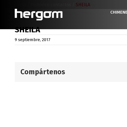
Saltar
Inicio
/
Historico contactos
/
SHEILA
al
CHIMEN
contenido
SHEILA
9 septiembre, 2017
Compártenos