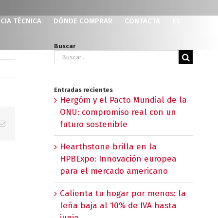
CIA TÉCNICA
DÓNDE COMPRAR
CONTACTA
ES
Buscar
Buscar:
Entradas recientes
Hergóm y el Pacto Mundial de la
ONU: compromiso real con un
p
erest
Correo
futuro sostenible
electrónico
Hearthstone brilla en la
HPBExpo: Innovación europea
para el mercado americano
Calienta tu hogar por menos: la
leña baja al 10% de IVA hasta
junio