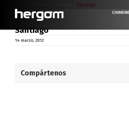
Saltar
Inicio
/
Historico contactos
/
Santiago
al
CHIMEN
contenido
Santiago
14 marzo, 2012
Compártenos