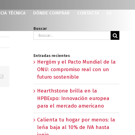
CIA TÉCNICA
DÓNDE COMPRAR
CONTACTA
ES
Buscar
Buscar:
Entradas recientes
Hergóm y el Pacto Mundial de la
ONU: compromiso real con un
p
erest
Correo
futuro sostenible
electrónico
Hearthstone brilla en la
HPBExpo: Innovación europea
para el mercado americano
Calienta tu hogar por menos: la
leña baja al 10% de IVA hasta
junio