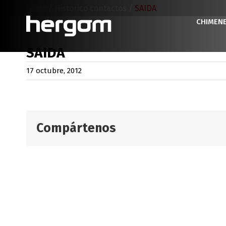
Saltar
Inicio
/
Historico contactos
/
SAIDA
al
CHIMEN
contenido
SAIDA
17 octubre, 2012
Compártenos