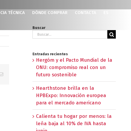
CIA TÉCNICA
DÓNDE COMPRAR
CONTACTA
ES
Buscar
Buscar:
Entradas recientes
Hergóm y el Pacto Mundial de la
ONU: compromiso real con un
p
erest
Correo
futuro sostenible
electrónico
Hearthstone brilla en la
HPBExpo: Innovación europea
para el mercado americano
Calienta tu hogar por menos: la
leña baja al 10% de IVA hasta
junio