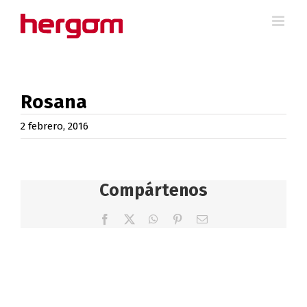
Saltar
al
contenido
Rosana
2 febrero, 2016
Compártenos
Facebook
X
WhatsApp
Pinterest
Correo
electrónico