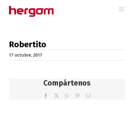
Saltar
al
contenido
Robertito
17 octubre, 2017
Compártenos
Facebook
X
WhatsApp
Pinterest
Correo
electrónico