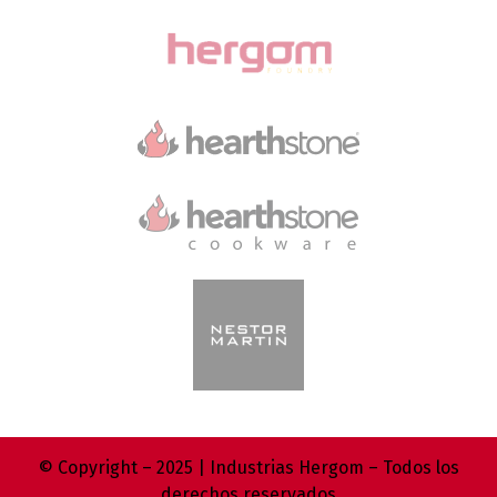
© Copyright – 2025 | Industrias Hergom – Todos los
derechos reservados