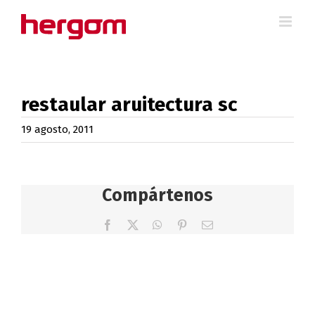
Saltar
al
contenido
restaular aruitectura sc
19 agosto, 2011
Compártenos
Facebook
X
WhatsApp
Pinterest
Correo
electrónico