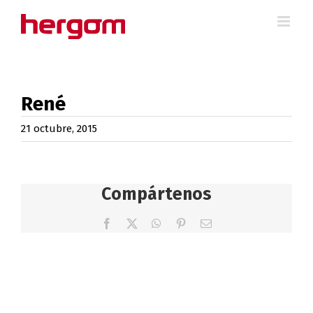
Saltar
al
contenido
René
21 octubre, 2015
Compártenos
Facebook
X
WhatsApp
Pinterest
Correo
electrónico