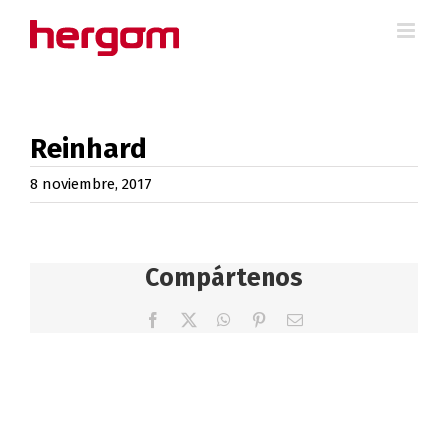
Saltar
al
contenido
Reinhard
8 noviembre, 2017
Compártenos
Facebook
X
WhatsApp
Pinterest
Correo
electrónico