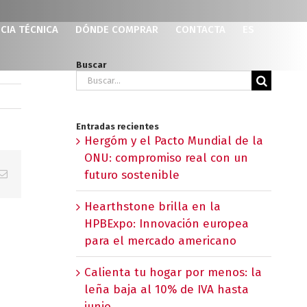
CIA TÉCNICA
DÓNDE COMPRAR
CONTACTA
ES
Buscar
Buscar:
Entradas recientes
Hergóm y el Pacto Mundial de la
ONU: compromiso real con un
p
erest
Correo
futuro sostenible
electrónico
Hearthstone brilla en la
HPBExpo: Innovación europea
para el mercado americano
Calienta tu hogar por menos: la
leña baja al 10% de IVA hasta
junio