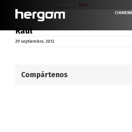
Saltar
Inicio
/
Historico contactos
/
Raul
al
CHIMEN
contenido
Raul
29 septiembre, 2012
Compártenos