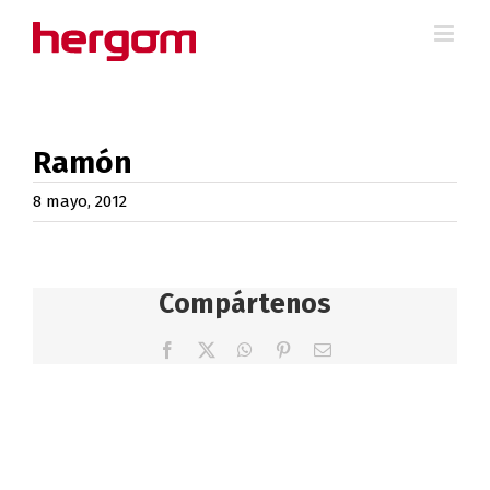
Saltar
al
contenido
Ramón
8 mayo, 2012
Compártenos
Facebook
X
WhatsApp
Pinterest
Correo
electrónico