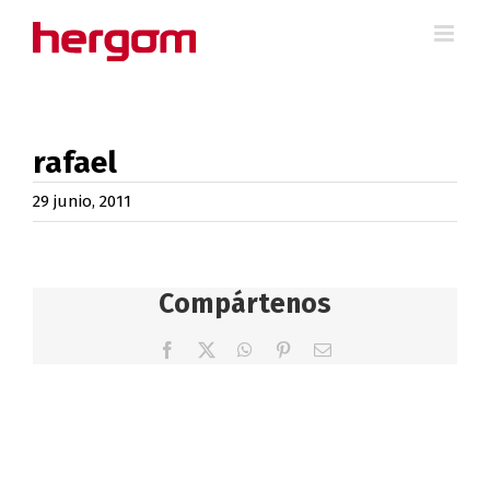
Saltar
al
contenido
rafael
29 junio, 2011
Compártenos
Facebook
X
WhatsApp
Pinterest
Correo
electrónico