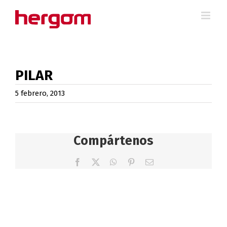
Saltar
al
contenido
PILAR
5 febrero, 2013
Compártenos
Facebook
X
WhatsApp
Pinterest
Correo
electrónico