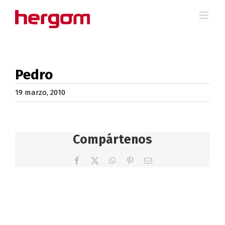
Saltar
al
contenido
Pedro
19 marzo, 2010
Compártenos
Facebook
X
WhatsApp
Pinterest
Correo
electrónico