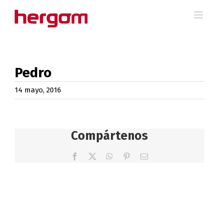
Saltar
al
contenido
Pedro
14 mayo, 2016
Compártenos
Facebook
X
WhatsApp
Pinterest
Correo
electrónico