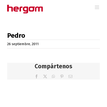
Saltar
al
contenido
Pedro
26 septiembre, 2011
Compártenos
Facebook
X
WhatsApp
Pinterest
Correo
electrónico