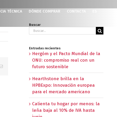
CIA TÉCNICA
DÓNDE COMPRAR
CONTACTA
ES
Buscar
Buscar:
Entradas recientes
Hergóm y el Pacto Mundial de la
ONU: compromiso real con un
p
erest
Correo
futuro sostenible
electrónico
Hearthstone brilla en la
HPBExpo: Innovación europea
para el mercado americano
Calienta tu hogar por menos: la
leña baja al 10% de IVA hasta
junio