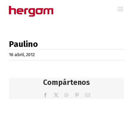
Saltar
al
contenido
Paulino
16 abril, 2012
Compártenos
Facebook
X
WhatsApp
Pinterest
Correo
electrónico