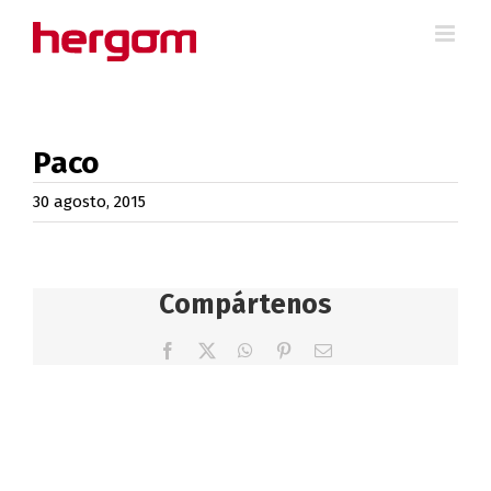
Saltar
al
contenido
Paco
30 agosto, 2015
Compártenos
Facebook
X
WhatsApp
Pinterest
Correo
electrónico