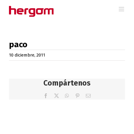
Saltar
al
contenido
paco
10 diciembre, 2011
Compártenos
Facebook
X
WhatsApp
Pinterest
Correo
electrónico