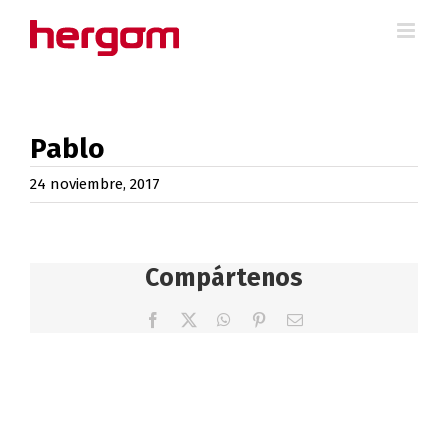
Saltar
al
contenido
Pablo
24 noviembre, 2017
Compártenos
Facebook
X
WhatsApp
Pinterest
Correo
electrónico