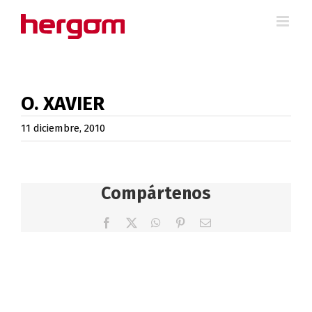
Saltar
al
contenido
O. XAVIER
11 diciembre, 2010
Compártenos
Facebook
X
WhatsApp
Pinterest
Correo
electrónico