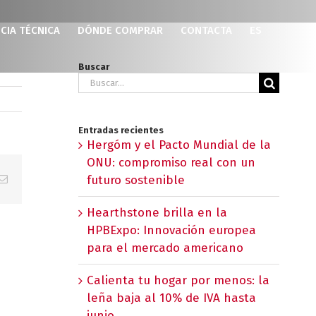
CIA TÉCNICA
DÓNDE COMPRAR
CONTACTA
ES
Buscar
Buscar:
Entradas recientes
Hergóm y el Pacto Mundial de la
ONU: compromiso real con un
p
erest
Correo
futuro sostenible
electrónico
Hearthstone brilla en la
HPBExpo: Innovación europea
para el mercado americano
Calienta tu hogar por menos: la
leña baja al 10% de IVA hasta
junio