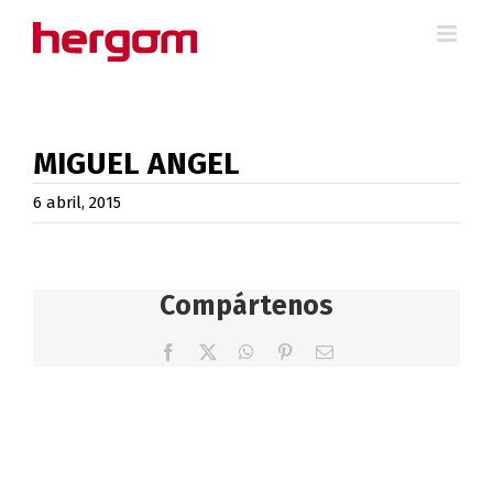
Saltar
al
contenido
MIGUEL ANGEL
6 abril, 2015
Compártenos
Facebook
X
WhatsApp
Pinterest
Correo
electrónico