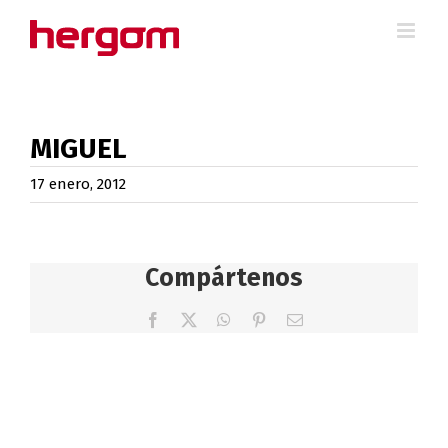
Saltar
al
contenido
MIGUEL
17 enero, 2012
Compártenos
Facebook
X
WhatsApp
Pinterest
Correo
electrónico