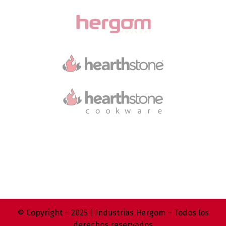
© Copyright – 2025 | Industrias Hergom – Todos los
derechos reservados