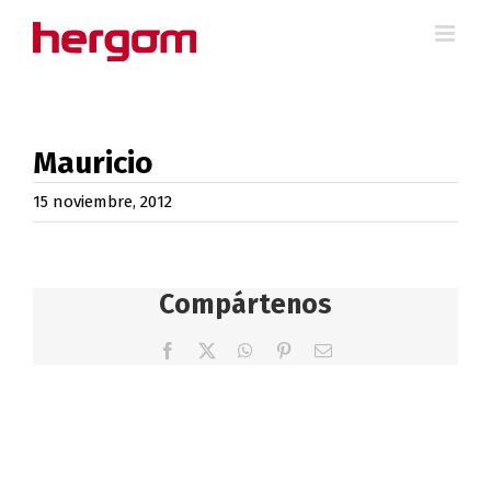
Saltar
al
contenido
Mauricio
15 noviembre, 2012
Compártenos
Facebook
X
WhatsApp
Pinterest
Correo
electrónico