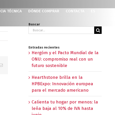
CIA TÉCNICA
DÓNDE COMPRAR
CONTACTA
ES
Buscar
Buscar:
Entradas recientes
Hergóm y el Pacto Mundial de la
ONU: compromiso real con un
p
erest
Correo
futuro sostenible
electrónico
Hearthstone brilla en la
HPBExpo: Innovación europea
para el mercado americano
Calienta tu hogar por menos: la
leña baja al 10% de IVA hasta
junio