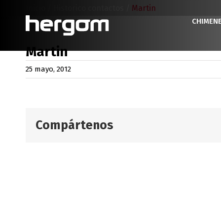
Saltar
Inicio
/
Historico contactos
/
Martin
al
CHIMEN
contenido
Martin
25 mayo, 2012
Compártenos