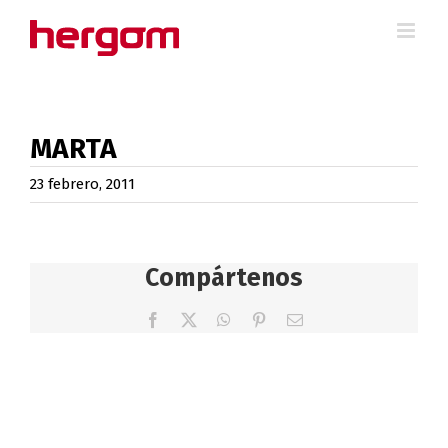
Saltar
al
contenido
MARTA
23 febrero, 2011
Compártenos
Facebook
X
WhatsApp
Pinterest
Correo
electrónico