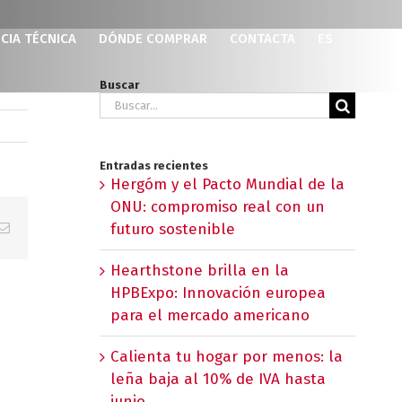
CIA TÉCNICA
DÓNDE COMPRAR
CONTACTA
ES
Buscar
Buscar:
Entradas recientes
Hergóm y el Pacto Mundial de la
ONU: compromiso real con un
p
erest
Correo
futuro sostenible
electrónico
Hearthstone brilla en la
HPBExpo: Innovación europea
para el mercado americano
Calienta tu hogar por menos: la
leña baja al 10% de IVA hasta
junio